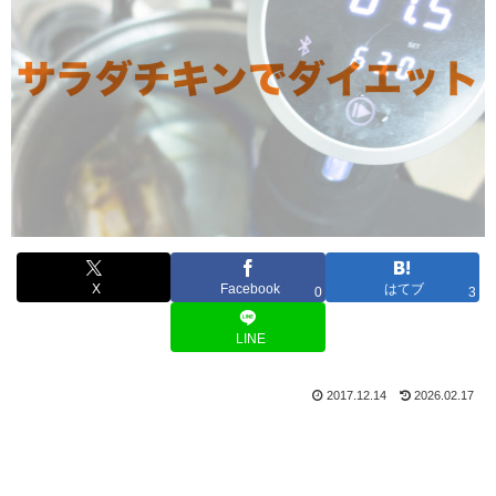
X
Facebook
はてブ
0
3
LINE
2017.12.14
2026.02.17