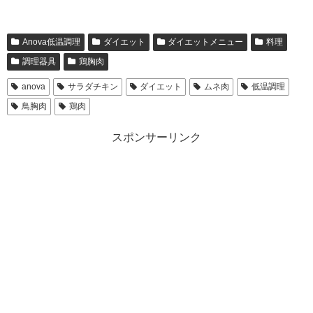
Anova低温調理
ダイエット
ダイエットメニュー
料理
調理器具
鶏胸肉
anova
サラダチキン
ダイエット
ムネ肉
低温調理
鳥胸肉
鶏肉
スポンサーリンク