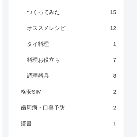
つくってみた
15
オススメレシピ
12
タイ料理
1
料理お役立ち
7
調理器具
8
格安SIM
2
歯周病・口臭予防
2
読書
1