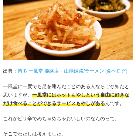
出典：
博多 一風堂 姫路店 – 山陽姫路/ラーメン [食べログ]
一風堂に一度でも足を運んだことのある人ならご存知だと
思いますが、
一風堂にはホットもやしという自由に好きな
だけ食べることができるサービスもやしがある
んです。
これがピリ辛でめちゃめちゃおいしいのなんのって。
そこでわたしは考えました。