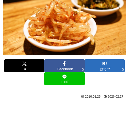
X
Facebook
はてブ
0
0
LINE
2016.01.25
2026.02.17