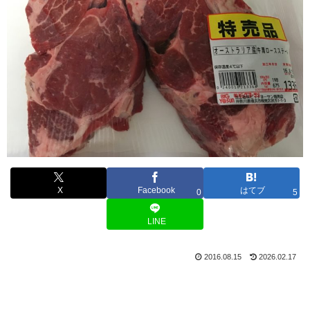
X
Facebook
はてブ
0
5
LINE
2016.08.15
2026.02.17