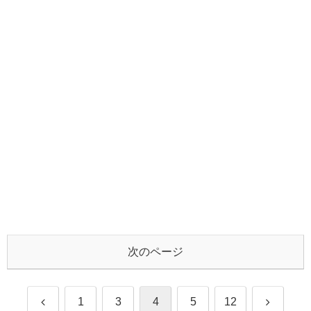
次のページ
前
次
1
3
4
5
12