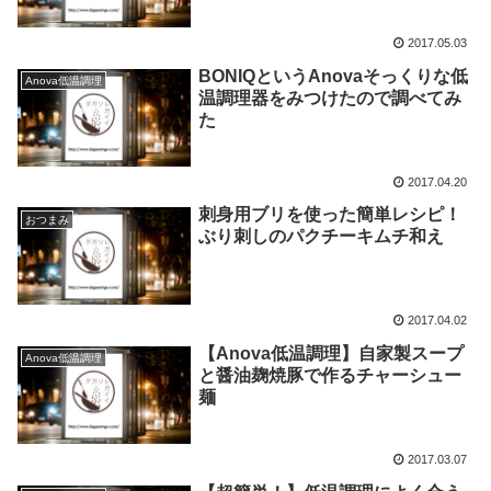
2017.05.03
BONIQというAnovaそっくりな低
Anova低温調理
温調理器をみつけたので調べてみ
た
2017.04.20
刺身用ブリを使った簡単レシピ！
おつまみ
ぶり刺しのパクチーキムチ和え
2017.04.02
【Anova低温調理】自家製スープ
Anova低温調理
と醤油麹焼豚で作るチャーシュー
麺
2017.03.07