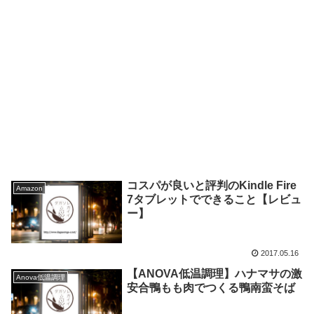
コスパが良いと評判のKindle Fire
Amazon
7タブレットでできること【レビュ
ー】
2017.05.16
【ANOVA低温調理】ハナマサの激
Anova低温調理
安合鴨もも肉でつくる鴨南蛮そば